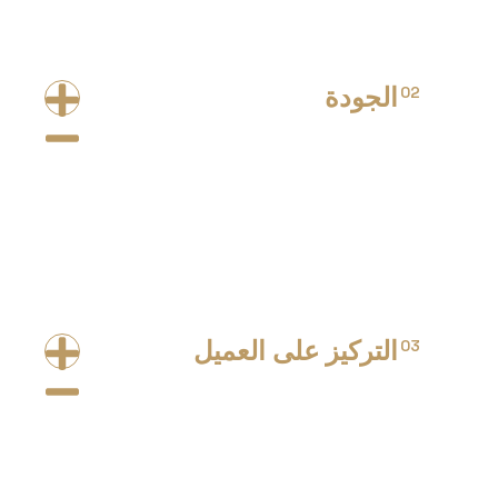
الجودة
02
في Easy Relax، نهتم بالجودة في كل خطوة من تجربتك، من
اختيار أفضل الزيوت العلاجية إلى تنفيذ الجلسات بأعلى مستوى
من الدقة والاهتمام. كل تفصيلة عندنا مصممة بعناية علشان
نضمن لك جلسة راقية ومريحة بأعلى معايير الاحتراف.
التركيز على العميل
03
من أول ما العميل يدخل Easy Relax لحد ما يخلص جلسته،
بنحط راحته واحتياجاته في أولويتنا. كل خطوة في خدماتنا
مصممة بعناية علشان نقدم تجربة مريحة، آمنة، ومحترفة. هدفنا
إن كل زيارة تكون أفضل من اللي قبلها، وكل عميل يحس إنه