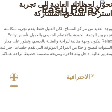
نحوّل لحظاتك العادية إلى تجربة
استرخاء تستحق المشاركة
يوجد العديد من مراكز المساج، لكن القليل فقط يقدم تجربة متكاملة
تجمع بين الهدوء، الجودة، والاهتمام الحقيقي بالعميل. تأسس Easy
Relax ليكون وجهة مثالية للراحة والعناية بالجسم، وتطور على مدار
السنوات ليصبح واحدًا من المراكز الموثوقة التي تقدم جلسات احترافية
بمعايير عالية، داخل بيئة فاخرة ومريحة مصممة خصيصًا لراحة عملائنا.
الاحترافية
01
من أول لحظة تستقبل فيها جلسة المساج وحتى أدق التفاصيل
في بيئة الاسترخاء، كل خطوة في Easy Relax تتم بروح عالية
من الاحتراف والخبرة، لضمان تجربة مريحة وفاخرة يتم تنفيذها
بعناية وجودة عالية.